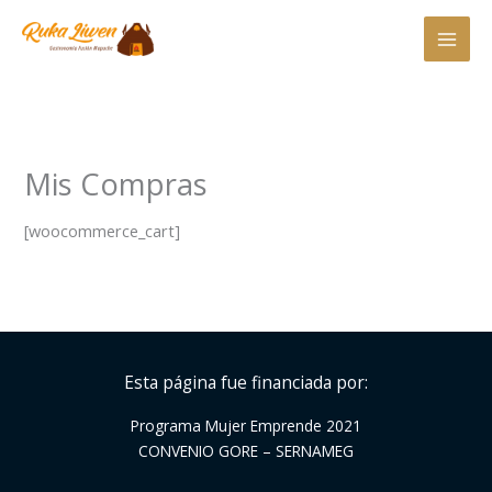
Ir
al
contenido
Mis Compras
[woocommerce_cart]
Esta página fue financiada por:
Programa Mujer Emprende 2021
CONVENIO GORE – SERNAMEG