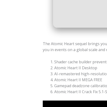
The Atomic Heart sequel brings you 
you in events on a global scale and
Shader cache builder prevent
Atomic Heart II Desktop
AI-remastered high-resolution
Atomic Heart II MEGA FREE
Gamepad deadzone calibration 
Atomic Heart II Crack Fix 5.1