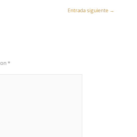
Entrada siguiente
→
 con
*