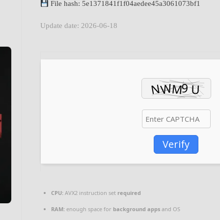
File hash: 5e1371841f1f04aedee45a3061073bf1
Update date: 2026-06-18
Verify
CPU:
AVX2 instruction set
required
RAM:
enough space for
background apps
and OS