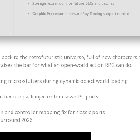
Storage:
extra room for
future DLCs
and patches
Graphic Processor:
hardware
Ray Tracing
support needed
back to the retrofuturistic universe, full of new characte
 raises the bar for what an open-world action RPG can do.
ing micro-stutters during dynamic object world loading
 texture pack injector for classic PC ports
and controller mapping fix for classic ports
-Surround 2026