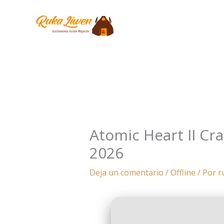
Ir
al
contenido
Atomic Heart II Cr
2026
Deja un comentario
/
Offline
/ Por
r