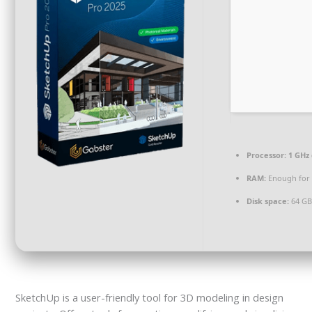
Processor:
1 GHz 
RAM:
Enough for 
Disk space:
64 GB
SketchUp is a user-friendly tool for 3D modeling in design