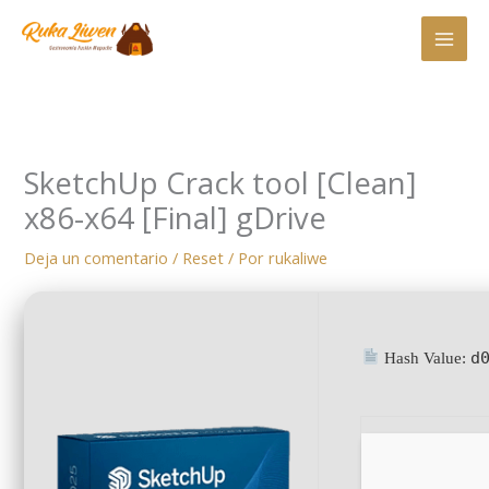
Ir
al
contenido
SketchUp Crack tool [Clean]
x86-x64 [Final] gDrive
Deja un comentario
/
Reset
/ Por
rukaliwe
d
Hash Value: